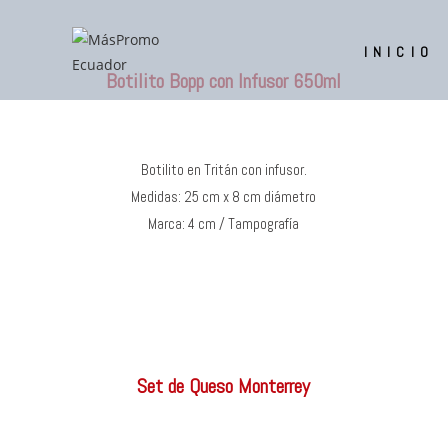
INICIO
Botilito Bopp con Infusor 650ml
Botilito en Tritán con infusor.
Medidas: 25 cm x 8 cm diámetro
Marca: 4 cm / Tampografía
Set de Queso Monterrey