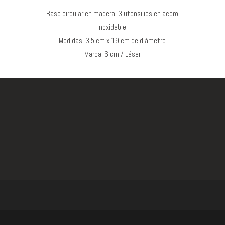
Base circular en madera, 3 utensilios en acero
inoxidable.
Medidas: 3,5 cm x 19 cm de diámetro
Marca: 6 cm / Láser