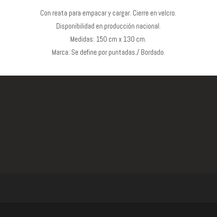
Con reata para empacar y cargar. Cierre en velcro.
Disponibilidad en producción nacional.
Medidas: 150 cm x 130 cm.
Marca: Se define por puntadas./ Bordado.