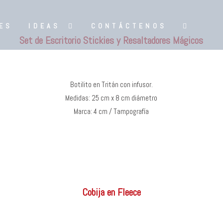
ES
IDEAS
CONTÁCTENOS
Set de Escritorio Stickies y Resaltadores Mágicos
Botilito en Tritán con infusor.
Medidas: 25 cm x 8 cm diámetro
Marca: 4 cm / Tampografía
Cobija en Fleece