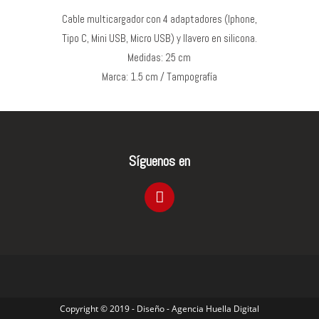
Cable multicargador con 4 adaptadores (Iphone,
Tipo C, Mini USB, Micro USB) y llavero en silicona.
Medidas: 25 cm
Marca: 1.5 cm / Tampografía
Síguenos en
Copyright © 2019 - Diseño - Agencia Huella Digital