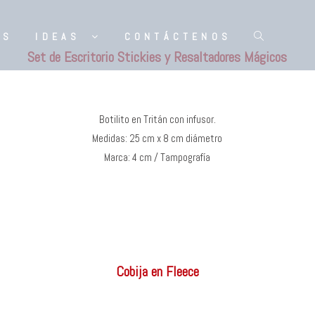
ES
IDEAS
CONTÁCTENOS
Set de Escritorio Stickies y Resaltadores Mágicos
Botilito en Tritán con infusor.
Medidas: 25 cm x 8 cm diámetro
Marca: 4 cm / Tampografía
Cobija en Fleece