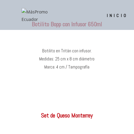
INICIO
Botilito Bopp con Infusor 650ml
Botilito en Tritán con infusor.
Medidas: 25 cm x 8 cm diámetro
Marca: 4 cm / Tampografía
Set de Queso Monterrey