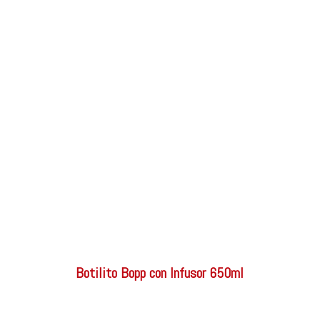
Más
Más
Más
Más
Más
Más
información
información
información
información
información
información
¡AHORA!
Botilito Bopp con Infusor 650ml